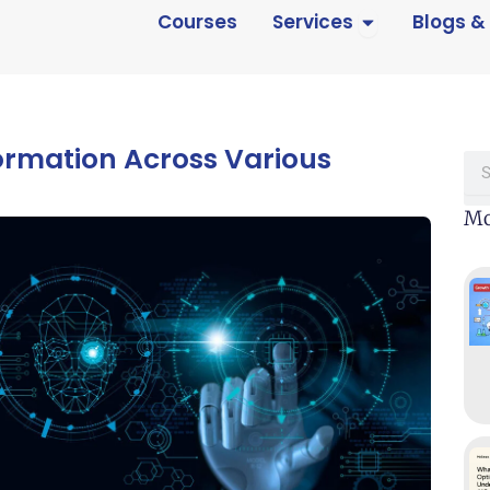
Open Services
Courses
Services
Blogs &
formation Across Various
Sea
Mo