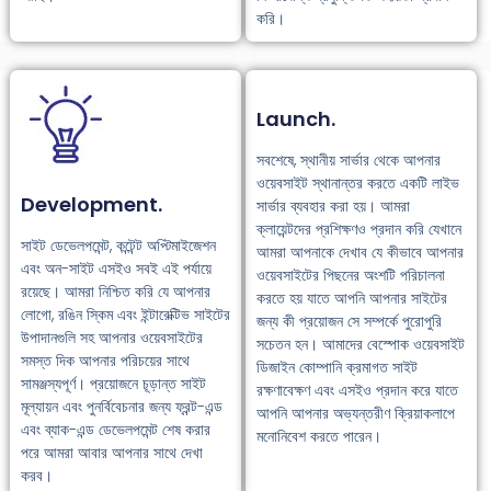
করি।
Launch.
সবশেষে, স্থানীয় সার্ভার থেকে আপনার
ওয়েবসাইট স্থানান্তর করতে একটি লাইভ
Development.
সার্ভার ব্যবহার করা হয়। আমরা
ক্লায়েন্টদের প্রশিক্ষণও প্রদান করি যেখানে
সাইট ডেভেলপমেন্ট, কন্টেন্ট অপ্টিমাইজেশন
আমরা আপনাকে দেখাব যে কীভাবে আপনার
এবং অন-সাইট এসইও সবই এই পর্যায়ে
ওয়েবসাইটের পিছনের অংশটি পরিচালনা
রয়েছে। আমরা নিশ্চিত করি যে আপনার
করতে হয় যাতে আপনি আপনার সাইটের
লোগো, রঙিন স্কিম এবং ইন্টারেক্টিভ সাইটের
জন্য কী প্রয়োজন সে সম্পর্কে পুরোপুরি
উপাদানগুলি সহ আপনার ওয়েবসাইটের
সচেতন হন। আমাদের বেস্পোক ওয়েবসাইট
সমস্ত দিক আপনার পরিচয়ের সাথে
ডিজাইন কোম্পানি ক্রমাগত সাইট
সামঞ্জস্যপূর্ণ। প্রয়োজনে চূড়ান্ত সাইট
রক্ষণাবেক্ষণ এবং এসইও প্রদান করে যাতে
মূল্যায়ন এবং পুনর্বিবেচনার জন্য ফ্রন্ট-এন্ড
আপনি আপনার অভ্যন্তরীণ ক্রিয়াকলাপে
এবং ব্যাক-এন্ড ডেভেলপমেন্ট শেষ করার
মনোনিবেশ করতে পারেন।
পরে আমরা আবার আপনার সাথে দেখা
করব।