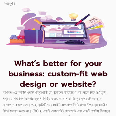
পরিপূর্ণ।
What’s better for your
business: custom-fit web
design or website?
আপনার ওয়েবসাইট একটি শক্তিশালী যোগাযোগের হাতিয়ার যা আপনাকে দিনে 24 ঘন্টা,
সপ্তাহে সাত দিন আপনার ব্যবসা বিক্রি করতে এবং সারা বিশ্বের ক্লায়েন্টদের সাথে
যোগাযোগ করতে দেয়। তবে, প্রতিটি ওয়েবসাইট আপনাকে বিনিয়োগের উপর প্রয়োজনীয়
রিটার্ন প্রদান করবে না। (ROI). একটি ওয়েবসাইট টেমপ্লেট এবং একটি কাস্টম-ডিজাইন