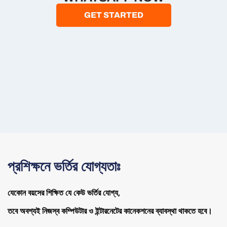
GET STARTED
প্রশিক্ষনে ভর্তির যোগ্যতাঃ
যেকোন বয়সের শিক্ষিত যে কেউ ভর্তির যোগ্য,
তবে অবশ্যই নিজস্ব কম্পিউটার ও ইন্টারনেটের কানেকশনের ব্যাবস্থা থাকতে হবে।