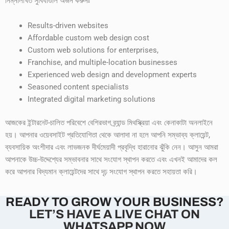
নিম্নলিখিত সুবিধাগুলি অর্জন করুনঃ
Results-driven websites
Affordable custom web design cost
Custom web solutions for enterprises,
Franchise, and multiple-location businesses
Experienced web design and development experts
Seasoned content specialists
Integrated digital marketing solutions
আজকের ইন্টারনেট-চালিত পরিবেশে বেশিরভাগ ব্র্যান্ড মিথস্ক্রিয়া এবং কেনাকাটা অনলাইনে
হয়। আপনার ওয়েবসাইট প্রতিযোগিতা থেকে আলাদা না হলে আপনি সম্ভাব্য ক্লায়েন্ট,
ব্যবসায়িক অংশীদার এবং লাভজনক দীর্ঘমেয়াদী প্রবৃদ্ধি হারানোর ঝুঁকি নেন। আসুন আমরা
আপনাকে উচ্চ-উদ্দেশ্যের সম্ভাবনার সাথে সংযোগ স্থাপন করতে এবং এখনই আমাদের কল
করে আপনার বিদ্যমান ক্লায়েন্টদের সাথে দৃঢ় সংযোগ স্থাপন করতে সহায়তা করি।
READY TO GROW YOUR BUSINESS?
LET’S HAVE A LIVE CHAT ON
WHATSAPP NOW