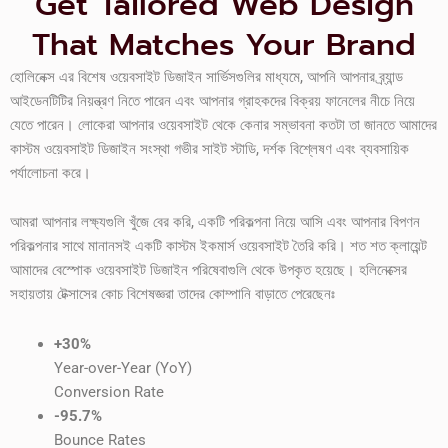
Get Tailored Web Design
That Matches Your Brand
হোলিনেক্স এর বিশেষ ওয়েবসাইট ডিজাইন সার্ভিসগুলির মাধ্যমে, আপনি আপনার ব্র্যান্ড
আইডেনটিটির নিয়ন্ত্রণ নিতে পারেন এবং আপনার গ্রাহকদের বিক্রয় ফানেলের নীচে নিয়ে
যেতে পারেন। লোকেরা আপনার ওয়েবসাইট থেকে কেনার সম্ভাবনা কতটা তা জানতে আমাদের
কাস্টম ওয়েবসাইট ডিজাইন সংস্থা গভীর সাইট স্টাডি, দর্শক বিশ্লেষণ এবং ব্যবসায়িক
পর্যালোচনা করে।
আমরা আপনার লক্ষ্যগুলি খুঁজে বের করি, একটি পরিকল্পনা নিয়ে আসি এবং আপনার বিপণন
পরিকল্পনার সাথে মানানসই একটি কাস্টম ইকমার্স ওয়েবসাইট তৈরি করি। শত শত ক্লায়েন্ট
আমাদের বেস্পোক ওয়েবসাইট ডিজাইন পরিষেবাগুলি থেকে উপকৃত হয়েছে। হলিনেক্সের
সহায়তায় টেক্সাসের কোচ বিশেষজ্ঞরা তাদের কোম্পানি বাড়াতে পেরেছেনঃ
+30%
Year-over-Year (YoY)
Conversion Rate
-95.7%
Bounce Rates