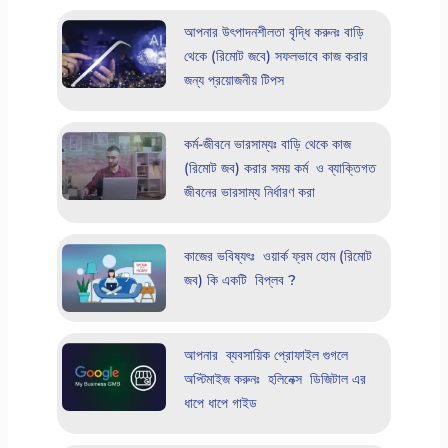
আপনার উৎপাদনশীলতা বৃদ্ধি করুনঃ বাড়ি
থেকে (রিমোট জবে) সফলভাবে কাজ করার
জন্য প্রয়োজনীয় টিপস
কর্ম-জীবনে ভারসাম্যঃ বাড়ি থেকে কাজ
(রিমোট জব) করার সময় কর্ম ও ব্যাক্তিগত
জীবনের ভারসাম্য নির্ধারণ করা
কাজের ভবিষ্যৎঃ ওয়ার্ক ফ্রম হোম (রিমোট
জব) কি একটি বিপ্লব ?
আপনার ব্যবসায়িক প্রোফাইল গুগলে
অপ্টিমাইজ করুনঃ হলিনেক্স ডিজিটাল এর
ধাপে ধাপে গাইড