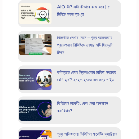
AIO কী? এটা কীভাবে কাজ করে | ৫
মিনিটে সহজ ব্যাখ্যা
রিজিউমে লেখার নিয়ম – শূন্য অভিজ্ঞতায়
প্রফেশনাল রিজিউমে লেখার ৭টি সিক্রেট
টিপস
ভবিষ্যতে কোন স্কিলগুলোর চাহিদা সবচেয়ে
বেশি হবে? ২০২৫-২০৩০ এর জন্য গাইড
ডিজিটাল মার্কেটিং কেন সেরা অনলাইন
ক্যারিয়ার?
শূন্য অভিজ্ঞতায় ডিজিটাল মার্কেটিং ক্যারিয়ার