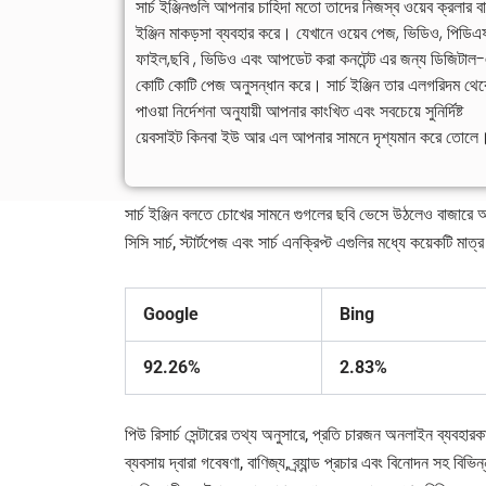
সার্চ ইঞ্জিনগুলি আপনার চাহিদা মতো তাদের নিজস্ব ওয়েব ক্রলার বা 
ইঞ্জিন মাকড়সা ব্যবহার করে। যেখানে ওয়েব পেজ, ভিডিও, পিডিএ
ফাইল,ছবি , ভিডিও এবং আপডেট করা কনটেন্ট এর জন্য ডিজিটাল
কোটি কোটি পেজ অনুসন্ধান করে। সার্চ ইঞ্জিন তার এলগরিদম থে
পাওয়া নির্দেশনা অনুযায়ী আপনার কাংখিত এবং সবচেয়ে সুনির্দিষ্ট
য়েবসাইট কিনবা ইউ আর এল আপনার সামনে দৃশ্যমান করে তোলে
সার্চ ইঞ্জিন বলতে চোখের সামনে গুগলের ছবি ভেসে উঠলেও বাজারে আর
সিসি সার্চ, স্টার্টপেজ এবং সার্চ এনক্রিপ্ট এগুলির মধ্যে কয়েকটি 
Google
Bing
92.26%
2.83%
পিউ রিসার্চ সেন্টারের তথ্য অনুসারে, প্রতি চারজন অনলাইন ব্যবহারকা
ব্যবসায় দ্বারা গবেষণা, বাণিজ্য, ব্র্যান্ড প্রচার এবং বিনোদন সহ ব