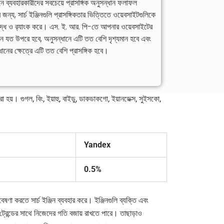
 ব্যবহারকারীদের সবচেয়ে প্রাসঙ্গিক অনুসন্ধান ফলাফল
 জন্য, সার্চ ইঞ্জিনগুলি প্রাসঙ্গিকতার ভিত্তিতে ওয়েবসাইটগুলিকে
বদ্ধ ও র‍্যাংক করে। এস. ই. আর. পি-তে আপনার ওয়েবসাইটের
ন যত উপরে হবে, অনুসন্ধানে এটি তত বেশি দৃশ্যমান হবে এবং
ধানের ক্ষেত্রে এটি তত বেশি প্রাসঙ্গিক হবে।
হয়। গুগল, বিং, ইয়াহু, বাইডু, ডাকডাকগো, ইয়ানডেক্স, সুইসকো,
Yandex
0.5%
েষণা করতে সার্চ ইঞ্জিন ব্যবহার করে। ইঞ্জিনগুলি ব্যক্তি এবং
এবং ট্রেন্ডের সাথে নিজেদের গতি বজায় রাখতে পারে। তাছাড়াও