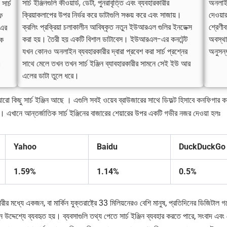
সার্চ ইঞ্জিনগুলি কীওয়ার্ড, ডেটা, পুনরাবৃত্তি এবং ব্যবহারকারীর
অনলাইন
সার্চ
ক্রিয়াকলাপের উপর নির্ভর করে ডাটাগুলি সঞ্চয় করে এবং সাজায়।
দেওয়ার
ফ
ক্রলিং প্রক্রিয়া চলাকালীন আবিষ্কৃত নতুন ইউআরএল গুলির ইনডেক্স
শ্রেণী
-এর
করা হয়। তৈরী হয় একটি বিশাল ডাটাবেস। ইউআরএল-এর কনটেন্ট
অবস্থা
কে
যখন কোনও অনলাইন ব্যবহারকারীর দ্বারা প্রবেশ করা সার্চ প্রশ্নের
অনুসন্
সাথে মেলে তখন তখন সার্চ ইঞ্জিন ব্যাবহারকারীর সামনে সেই ইউ আর
।
এলের ডাটা তুলে ধরে।
ো কিছু সার্চ ইঞ্জিন আছে । এগুলি সবই ওয়েব ব্রাউজারের সাথে ডিফল্ট হিসাবে কনফিগার করা 
মাত্র। এখানে আন্তর্জাতিক সার্চ ইঞ্জিনের বাজারের শেয়ারের উপর একটি গভীর নজর দেওয়া হলঃ
Yahoo
Baidu
DuckDuckGo
1.59%
1.14%
0.5%
রীর মধ্যে একজন, বা মার্কিন যুক্তরাষ্ট্রে 33 মিলিয়নেরও বেশি মানুষ, প্রতিদিনের ডিজিটাল গব
িভিন্ন উদ্দেশ্যে ব্যবহৃত হয়। ব্যবসাগুলি তথ্য পেতে সার্চ ইঞ্জিন ব্যবহার করতে পারে, সংবাদ 