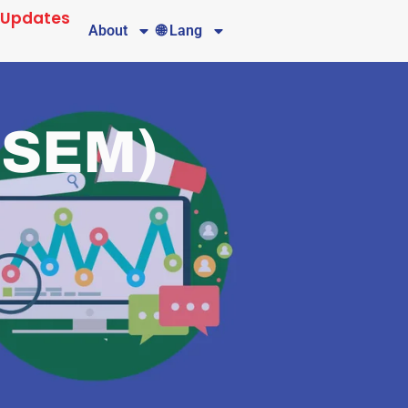
 Updates
About
🌐 Lang
(SEM)