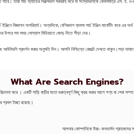
রতে পারে। তারা সার্চ অ্যাডের বিকল্পগুলি সরবরাহ করে যা সংস্থাগুলিকে কেবলমাত্র এস. ই
ার্চ ইঞ্জিনে বিজ্ঞাপন অপরিহার্য। অন্যদিকে, বেশিরভাগ ব্যবসা সার্চ ইঞ্জিন মার্কেটিং করে এর অ
রদের উপরে সম সময় সোস্যাল মিডিয়াতে জোড় দিতে পীড়া দেয়।
ইন এবং আউটগুলি প্রদর্শন করার অনুমতি দিন। আপনি নিশ্চিন্তে রেজাল্ট দেখতে থাকুন।পড়া থাম
What Are Search Engines?
চালনা করে । একটি গাড়ি বাড়ীর মতো গুরুত্বপূর্ণ কিছু ক্রয় করার আগে পণ্য বা সেবা সম্পর
র প্রবল ইচ্ছা রয়েছে।
আপনার কোম্পানিকে উচ্চ- কনভার্সন গ্রাহকদের সঙ্