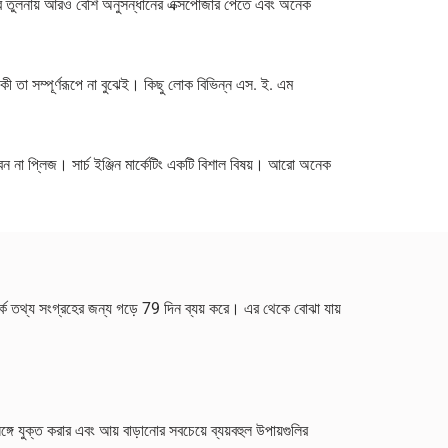
. ও-র তুলনায় আরও বেশি অনুসন্ধানের এক্সপোজার পেতে এবং অনেক
র্থ কী তা সম্পূর্ণরূপে না বুঝেই। কিছু লোক বিভিন্ন এস. ই. এম
াবেন না প্লিজ। সার্চ ইঞ্জিন মার্কেটিং একটি বিশাল বিষয়। আরো অনেক
্কে তথ্য সংগ্রহের জন্য গড়ে 79 দিন ব্যয় করে। এর থেকে বোঝা যায়
গে যুক্ত করার এবং আয় বাড়ানোর সবচেয়ে ব্যয়বহুল উপায়গুলির