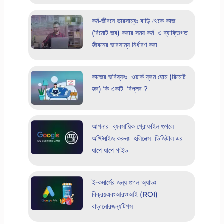
কর্ম-জীবনে ভারসাম্যঃ বাড়ি থেকে কাজ
(রিমোট জব) করার সময় কর্ম ও ব্যাক্তিগত
জীবনের ভারসাম্য নির্ধারণ করা
কাজের ভবিষ্যৎঃ ওয়ার্ক ফ্রম হোম (রিমোট
জব) কি একটি বিপ্লব ?
আপনার ব্যবসায়িক প্রোফাইল গুগলে
অপ্টিমাইজ করুনঃ হলিনেক্স ডিজিটাল এর
ধাপে ধাপে গাইড
ই-কমার্সের জন্য গুগল অ্যাডঃ
বিক্রয়এবংআরওআই (ROI)
বাড়ানোরজন্যটিপস