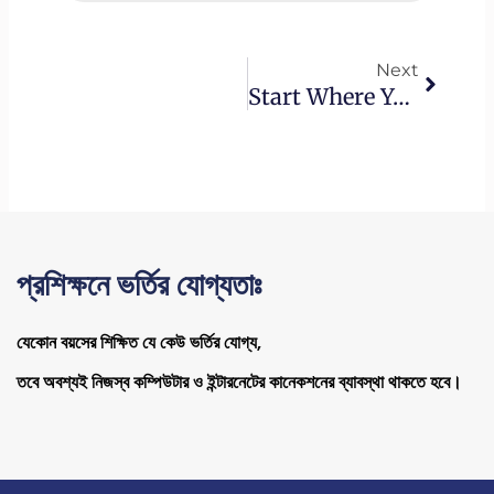
Next
Next
Start Where You Are. Use What You Have. Do What You Can.
প্রশিক্ষনে ভর্তির যোগ্যতাঃ
যেকোন বয়সের শিক্ষিত যে কেউ ভর্তির যোগ্য,
তবে অবশ্যই নিজস্ব কম্পিউটার ও ইন্টারনেটের কানেকশনের ব্যাবস্থা থাকতে হবে।