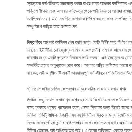
স্বাস্থ্যকর কর্ম-জীবনের ভারসাম্য বজায় রাখার জন্য আপনার কর্মদিবসের এক
শক্তিশালী করা এবং আপনার কর্মক্ষেত্র থেকে শারীরিকভাবে আলাদা হওয়
সমাপ্তির সময়। এই সমাপ্তি আপনাকে শিথিল করতে, কাজ-সম্পর্কিত চিন্তা
সম্পূর্ণরূপে জড়িত হতে উৎসাহ দেয়।
বিস্তারিতঃ
আপনার কর্মদিবস শেষ করার জন্য একটি নির্দিষ্ট সময় নির্ধারণ
দিন, নো ইউটিউব, নো স্যোস্যাল মিডিয়া আপডেট। এমনকি কাজের সাথে স
জায়গার মধ্যে একটি দৃশ্যমান বিভাজন তৈরি করুন। এই ইচ্ছাকৃত অধ্যায
সম্পর্কিত চাপের অনুপ্রবেশ রোধ করে। আপনার বাড়ির অফিসের আলো বন্
না কেন, এই অনুশীলনটি একটি ভারসাম্যপূর্ণ কর্ম-জীবনের গতিশীলতায় উ
৭) নিয়োগকারীর নেতিবাচক প্রভাব এড়িয়ে সঠিক ভারসাম্য বজায় রাখাঃ
ইদানিং কিছু নিয়োগ কর্তারা খুব আগ্রহের সাথে রিমোট জবে লোক নিয়েগ
বসের আন্ডারে থাকের প্রয়োজন হয়না, সেসব স্কিলের জন্য রিমোট জবের মার্
ভিডিও এডিটি্‌ গাফিক ডিজাইন সহ বহু ডিজিটাল স্কিলের জন্য রিমোট জ
নিজেদের স্বার্থে ২৪ ঘন্টা ধরে ইমপ্লয়ি দের কাজের ভেতরে রাখার একটা
বিষিয়ে তোলেন, যার অধিকার তার নাই। এধরনের অভিজ্ঞতা এড়াতে অবশ্য