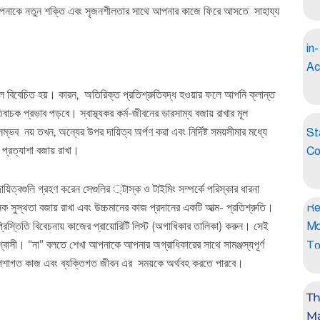
আপনাকে নতুন শক্তি এবং সৃজনশীলতার সাথে আপনার কাজে ফিরে আসতে সাহায্য
লে বিবেচিত হয়। কারন, অতিরিক্ত প্রতিশ্রুতিবদ্ধ হওয়ার ফলে আপনি ক্লান্ত
ক প্রভাব পড়বে। স্বাস্থ্যকর কর্ম-জীবনের ভারসাম্য বজায় রাখার মূল
নয় তখন, অন্যের উপর দায়িত্ব অর্পণ করা এবং নির্দিষ্ট সময়সীমার মধ্যে
প্রত্যাশা বজায় রাখা।
িত্বগুলি গ্রহণ করেন সেগুলির ্টাস্ক ও টাইমিং সম্পর্কে পরিস্কার ধারনা
ক সুস্থতা বজায় রাখা এবং উচ্চমানের কাজ প্রদানের একটি আত্ম- প্রতিশ্রুতি।
িস্তিতি বিবেচনায় কাজের প্রায়োরিটি লিস্ট (অগাধিকার তালিকা) করুন। সেই
িশ্বাসী। “না” বলতে শেখা আপনাকে আপনার অগ্রাধিকারের সাথে সামঞ্জস্যপূর্ণ
পেশাগত কাজ এবং ব্যক্তিগত জীবন এর সময়কে অর্থবহ করতে পারবে।
Th
Ma