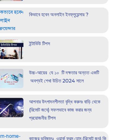
কিভাবে হবেন অনলাইন ইনফ্লুয়েন্সার ?
ইন্টার্ভিউ টিপস
উচ্চ-আয়ের যে ১০ টি দক্ষতার অন্তত একটি
অবশ্যই শেখা উচিত 2024 সালে
আপনার উৎপাদনশীলতা বৃদ্ধি করুনঃ বাড়ি থেকে
(রিমোট জবে) সফলভাবে কাজ করার জন্য
প্রয়োজনীয় টিপস
কাজের ভবিষ্যৎঃ ওয়ার্ক ফ্রম হোম (রিমোট জব) কি