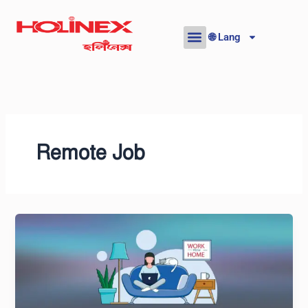
Skip
to
🌐 Lang
content
Remote Job