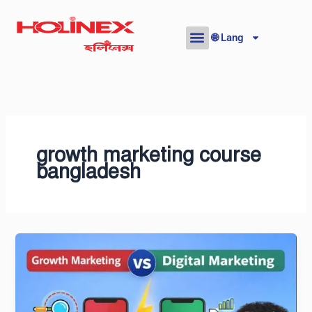
Skip
to
🌐 Lang
content
growth marketing course
bangladesh