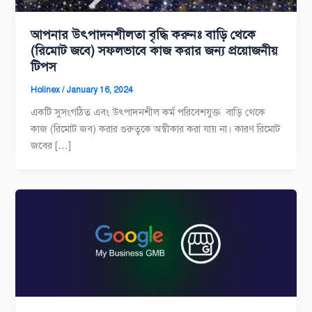
আপনার উৎপাদনশীলতা বৃদ্ধি করুনঃ বাড়ি থেকে
(রিমোট জবে) সফলভাবে কাজ করার জন্য প্রয়োজনীয়
টিপস
Holinex
/
January 16, 2024
একটি সুসংগঠিত এবং উৎপাদনশীল কর্ম পরিবেশযুক্ত বাড়ি থেকে
কাজ (রিমোট জব) করার গুরুত্বকে অস্বীকার করা যায় না। কারণ রিমোট
জবের […]