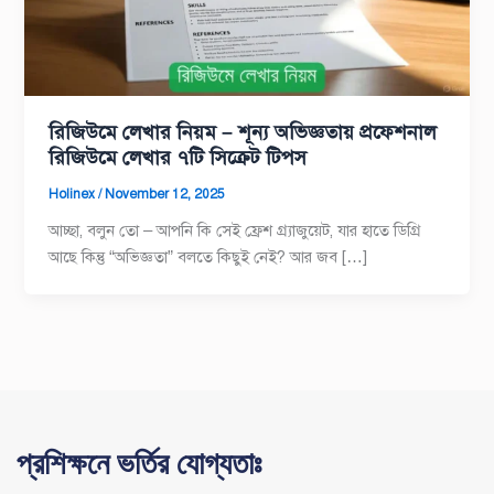
রিজিউমে লেখার নিয়ম – শূন্য অভিজ্ঞতায় প্রফেশনাল
রিজিউমে লেখার ৭টি সিক্রেট টিপস
Holinex
/
November 12, 2025
আচ্ছা, বলুন তো – আপনি কি সেই ফ্রেশ গ্র্যাজুয়েট, যার হাতে ডিগ্রি
আছে কিন্তু “অভিজ্ঞতা” বলতে কিছুই নেই? আর জব […]
প্রশিক্ষনে ভর্তির যোগ্যতাঃ